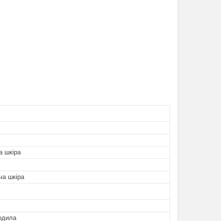
а шкіра
ча шкіра
одила