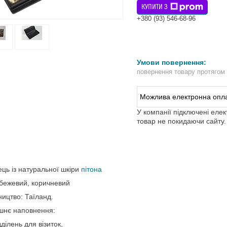
КУПИТИ З
+380 (93) 546-68-96
повернення товару протягом
У компанії підключені еле
товар не покидаючи сайту.
ць із натуральної шкіри
пітона
 бежевий, коричневий
ицтво: Таїланд.
шнє наповнення:
дділень для візиток,