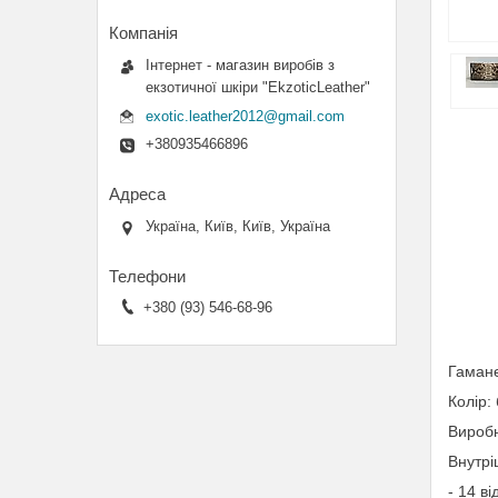
Інтернет - магазин виробів з
екзотичної шкіри "EkzoticLeather"
exotic.leather2012@gmail.com
+380935466896
Україна, Київ, Київ, Україна
+380 (93) 546-68-96
Гамане
Колір:
Виробн
Внутрі
- 14 ві