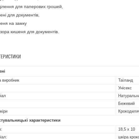
дділення для паперових грошей,
шені для документів,
шеня на замку
озора кишеня для документів.
ТЕРИСТИКИ
вні
а виробник
Таїланд
Унісекс
іал
Натуральн
Бежевий
кіри
Крокодиля
стувальницькі характеристики
р:
18,5 х 10
іал:
шкіра крок