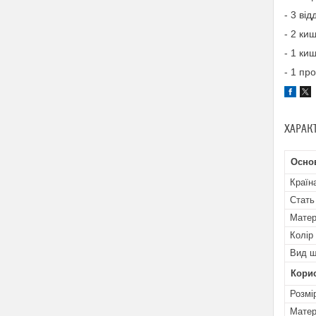
- 3 ві
- 2 ки
- 1 ки
- 1 пр
ХАРАК
Осно
Країн
Стать
Матер
Колір
Вид ш
Кори
Розмі
Матер