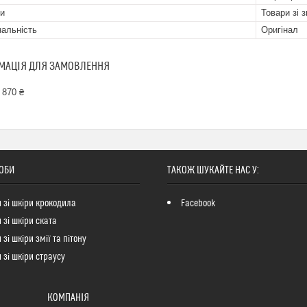
и
Товари зі 
нальність
Оригінал
МАЦІЯ ДЛЯ ЗАМОВЛЕННЯ
 870 ₴
ОБИ
ТАКОЖ ШУКАЙТЕ НАС У:
 зі шкіри крокодила
Facebook
 зі шкіри ската
зі шкіри змії та пітону
 зі шкіри страусу