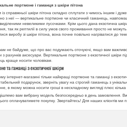
альне портмоне і гаманця з шкіри пітона
 із справжньої шкіри пітона складно сплутати з чимось іншим і дуже 
но з неї — вертикальне портмоне чи класичний гаманець, навпомацки
о виділеними невеликими лусочками. Крім цього дана екзотична шкір
ня, так як рептилії в силу умов свого проживання просто не можуть 
тися виробу зі шкіри пітона, вона почне повільно нагріватися до те
ам не байдуже, що про вас подумають оточуючі, якщо вам важливо д
и з рахунків аксесуари. Вертикальне портмоне з екзотичної шкіри піді
ць краще носити чоловікам.
не та гаманці з екзотичної шкіри
му інтернет-магазині тільки найкращі портмоне та гаманці з екзоти
табельний подарунок, зверніть увагу на строгий гаманець з унікал
не, в якому можна носити гроші в нескладному вигляді плюс кілька 
ішлемо вам вибрану модель безпосередньо в день замовлення. Ви от
цього оплачуватимете покупку. Звертайтесь! Для наших клієнтів ми