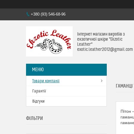
+380 (93) 546-68-96
Інтернет магазин виробів з
екзотичної шкіри "Ekzotic
Leather"
exotic.leather2012@gmail.com
Товари компанії
ГАМАНЦІ 
Гарантії
Відгуки
Пітон 
гаманц
ФІЛЬТРИ
гамане