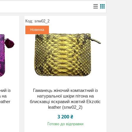
snw02_2
Новинка
ий із
Гаманець жіночий компактний із
а на
натуральної шкіри пітона на
eather
блискавці яскравий жовтий Ekzotic
leather (snw02_2)
3 200 ₴
Готово до відправки