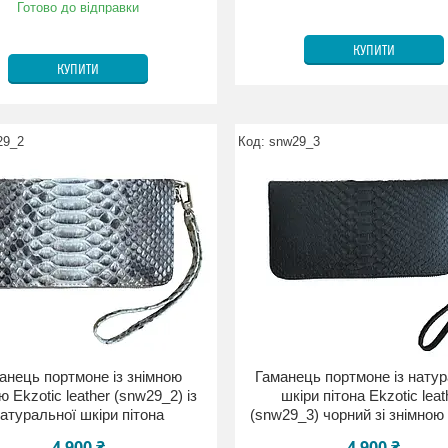
Готово до відправки
КУПИТИ
КУПИТИ
29_2
snw29_3
анець портмоне із знімною
Гаманець портмоне із натур
 Ekzotic leather (snw29_2) із
шкіри пітона Ekzotic leat
атуральної шкіри пітона
(snw29_3) чорний зі знімною
4 900 ₴
4 900 ₴