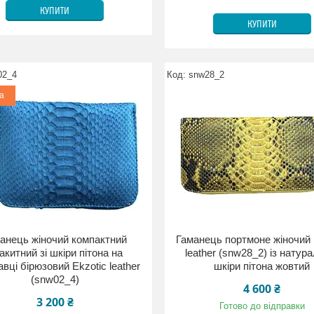
КУПИТИ
КУПИТИ
02_4
snw28_2
а
анець жіночий компактний
Гаманець портмоне жіночий 
акитний зі шкіри пітона на
leather (snw28_2) із натур
вці бірюзовий Ekzotic leather
шкіри пітона жовтий
(snw02_4)
4 600 ₴
3 200 ₴
Готово до відправки