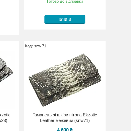
Готово до відправки
КУПИТИ
snw 71
kzotic
Гаманець зі шкіри пітона Ekzotic
w23)
Leather Бежевий (snw71)
4 600 ₴