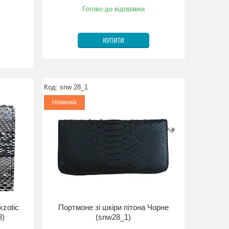
Готово до відправки
КУПИТИ
snw 28_1
Новинка
kzotic
Портмоне зі шкіри пітона Чорне
3)
(snw28_1)