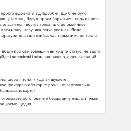
просто відрізнити від підробки. Що б не було
 ці гаманці будуть трохи бархатисті, ледь шорсткі,
а еластична і досить тонка, але це оманливе
мати ніжну шкіру, яка легко рветься. Якщо
мператури тіла і ще якийсь час триматиме це тепло.
бати про свій зовнішній вигляд та статус, не варто
йде і чоловікові і жінці одночасно, а ось складний
чної шкіри пітона. Якщо ви шукаєте
ьною фактурою або гарне розкішне вертикальне
банківських карток.
римаєте його, оціните бездоганну якість, і тільки
 працюємо щодня.