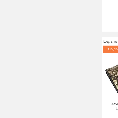
snw
Скидк
Гама
L