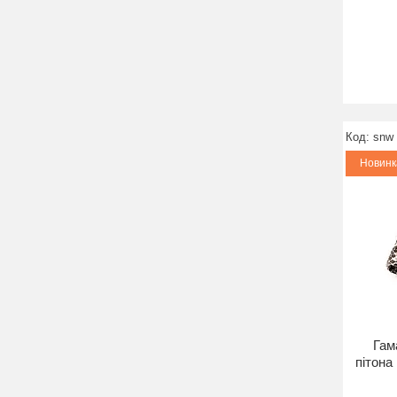
snw
Новинк
Гам
пітона