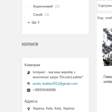
Коричневий
2
Синій
3
snw
Ще 3
КОНТАКТИ
Інтернет - магазин виробів з
Гама
екзотичної шкіри "EkzoticLeather"
шкіри
exotic.leather2012@gmail.com
+380935466896
Україна, Київ, Київ, Україна