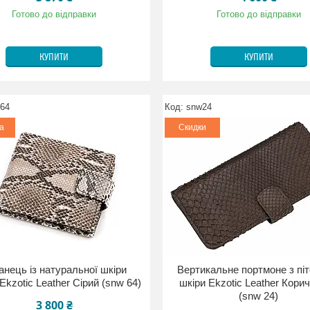
Готово до відправки
Готово до відправки
КУПИТИ
КУПИТИ
 64
snw24
а
Скидки
анець із натуральної шкіри
Вертикальне портмоне з піт
 Ekzotic Leather Сірий (snw 64)
шкіри Ekzotic Leather Кори
(snw 24)
3 800 ₴