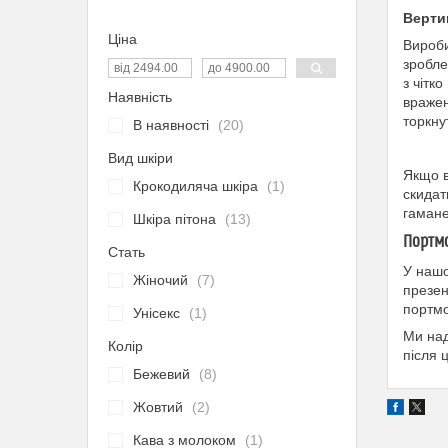
Вертик
Ціна
Вироби
зробле
з чітк
Наявність
вражен
торкну
В наявності
20
Вид шкіри
Якщо в
Крокодиляча шкіра
1
скидат
гамане
Шкіра пітона
13
Портмо
Стать
У нашо
Жіночий
7
презен
портмо
Унісекс
1
Ми над
Колір
після 
Бежевий
8
Жовтий
2
Кава з молоком
1