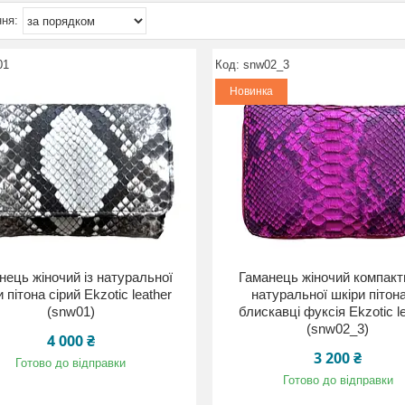
01
snw02_3
Новинка
нець жіночий із натуральної
Гаманець жіночий компактн
 пітона сірий Ekzotic leather
натуральної шкіри пітон
(snw01)
блискавці фуксія Ekzotic l
(snw02_3)
4 000 ₴
3 200 ₴
Готово до відправки
Готово до відправки