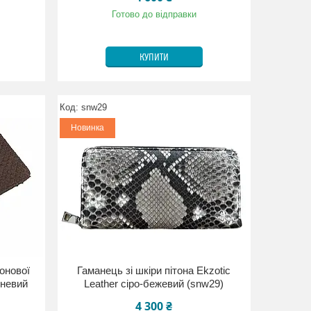
Готово до відправки
КУПИТИ
snw29
Новинка
онової
Гаманець зі шкіри пітона Ekzotic
чневий
Leather сіро-бежевий (snw29)
4 300 ₴