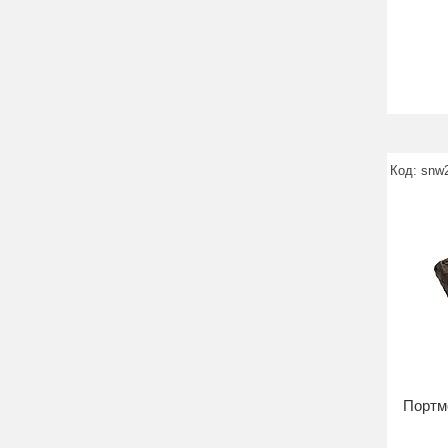
snw
Портмо