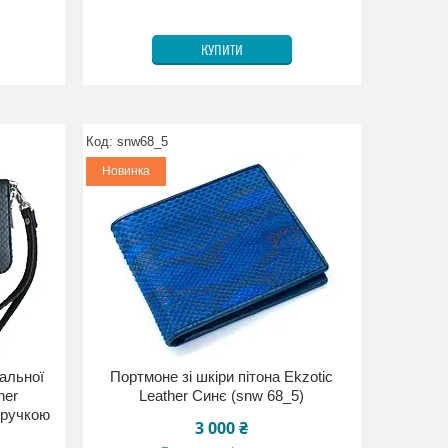
КУПИТИ
snw68_5
Новинка
альної
Портмоне зі шкіри пітона Ekzotic
her
Leather Синє (snw 68_5)
 ручкою
3 000 ₴