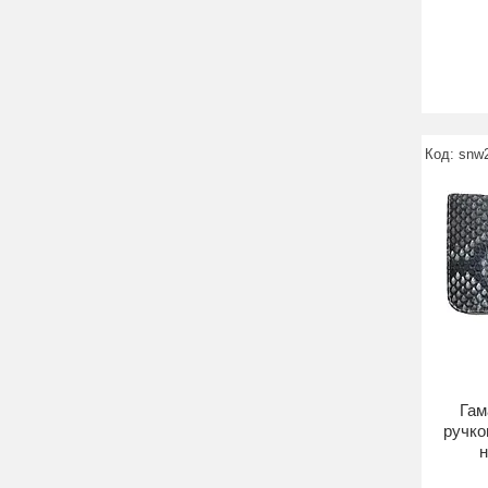
snw
Гам
ручкою
н