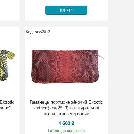
КУПИТИ
snw28_3
Ekzotic
Гаманець портмоне жіночий Ekzotic
альної
leather (snw28_3) із натуральної
шкіри пітона червоний
4 600 ₴
Готово до відправки