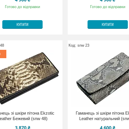
Готово до відправки
Готово до відправки
КУПИТИ
КУПИТИ
 48
snw 23
и
нець зі шкіри пітона Ekzotic
Гаманець зі шкіри пітона E
eather Бежевий (snw 48)
Leather натуральний (sn
3 870 ₴
4 600 ₴