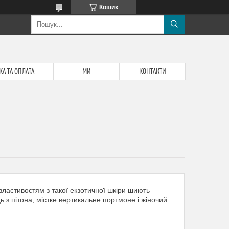
Кошик
А ТА ОПЛАТА
МИ
КОНТАКТИ
властивостям з такої екзотичної шкіри шиють
ь з пітона, містке вертикальне портмоне і жіночий