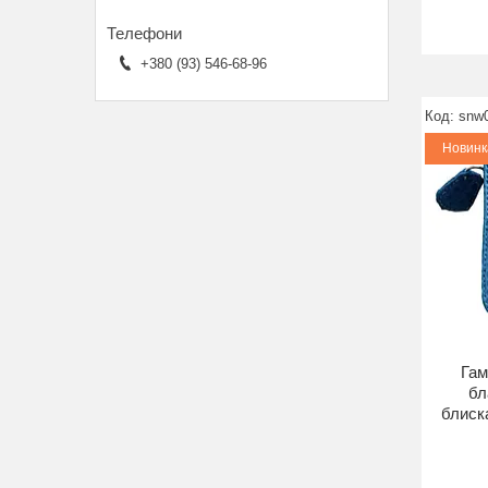
+380 (93) 546-68-96
snw
Новинк
Гам
бл
блиска