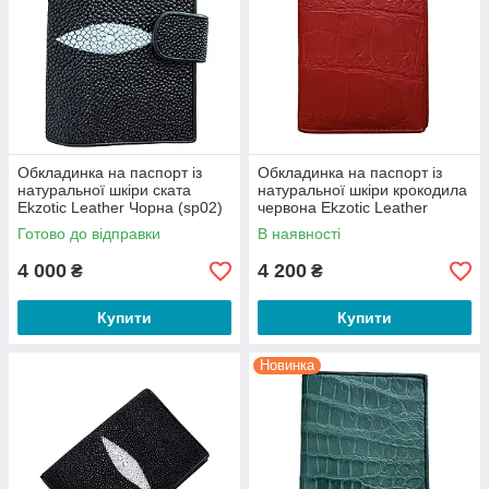
індивідуальність, підкреслити характер і стати яскравою
завершальній деталлю у вашому образі. Довговічні, красиві і
практичні, вони вже стали незаперечним лідером на ринку
продажів. Якщо вам знадобитися доставка товару, ми з
радістю візьмемо всі клопоти, пов'язані з транспортуванням,
на себе. Крім того, ми також надаємо консультативну
допомогу і допомагаємо визначитися з вибором вироби.
Обкладинка на паспорт із
Обкладинка на паспорт із
натуральної шкіри ската
натуральної шкіри крокодила
Ekzotic Leather Чорна (sp02)
червона Ekzotic Leather
(cp04)
Готово до відправки
В наявності
4 000
4 200
₴
₴
Купити
Купити
Новинка