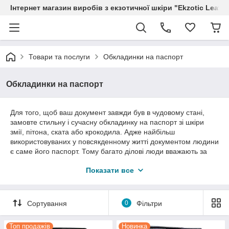
Інтернет магазин виробів з екзотичної шкіри "Ekzotic Leath
Товари та послуги
Обкладинки на паспорт
Обкладинки на паспорт
Для того, щоб ваш документ завжди був в чудовому стані,
замовте стильну і сучасну обкладинку на паспорт зі шкіри
змії, пітона, ската або крокодила. Адже найбільш
використовуваних у повсякденному житті документом людини
є саме його паспорт. Тому багато ділові люди вважають за
краще завжди носити його з собою. На жаль, від постійної
Показати все
експлуатації книжечка зношується, втрачає акуратність
зовнішнього вигляду, а чорнило стираються. Такі оригінальні
аксесуари, як обкладинки на паспорт вже стали кращим
доповненням до образу ділової людини, вони додадуть вам
Сортування
0
Фільтри
особливий лиск.
Топ продажів
Новинка