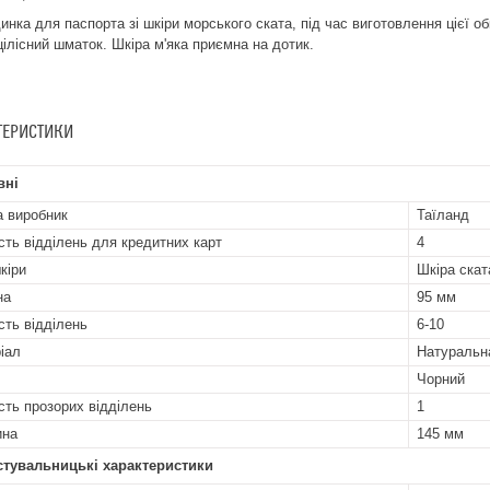
инка для паспорта зі шкіри морського ската, під час виготовлення цієї 
цілісний шматок. Шкіра м'яка приємна на дотик.
ТЕРИСТИКИ
вні
а виробник
Таїланд
ість відділень для кредитних карт
4
кіри
Шкіра скат
на
95 мм
сть відділень
6-10
іал
Натуральн
Чорний
ість прозорих відділень
1
ина
145 мм
стувальницькі характеристики