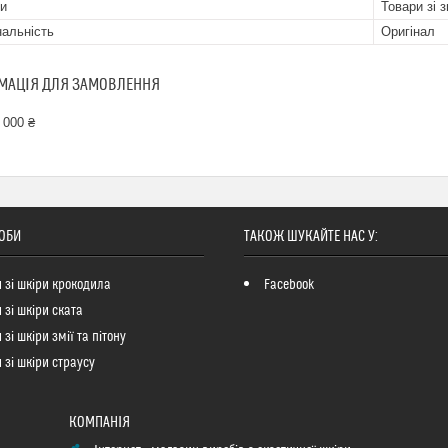
и
Товари зі 
нальність
Оригінал
МАЦІЯ ДЛЯ ЗАМОВЛЕННЯ
 000 ₴
ОБИ
ТАКОЖ ШУКАЙТЕ НАС У:
 зі шкіри крокодила
Facebook
 зі шкіри ската
зі шкіри змії та пітону
 зі шкіри страусу