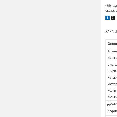
Обклад
ската, 
ХАРАК
Осно
Країн
Кільк
Вид ш
Шири
Кількі
Матер
Колір
Кільк
Довж
Кори