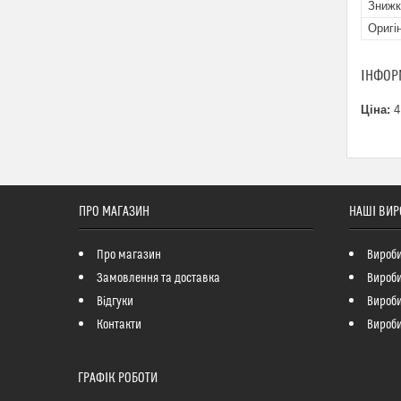
Знижк
Оригі
ІНФОР
Ціна:
4
ПРО МАГАЗИН
НАШІ ВИР
Про магазин
Вироби
Замовлення та доставка
Вироби
Відгуки
Вироби 
Контакти
Вироби
ГРАФІК РОБОТИ