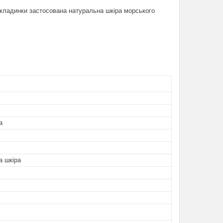
обкладинки застосована натуральна шкіра морського
а
а шкіра