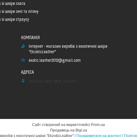
 зі шкіри ската
зі шкіри змії та пітону
 зі шкіри страусу
Інтернет - магазин виробів з екзотичної шкіри
"EkzoticLeather"
exotic.leather2012@gmail.com
Україна, Київ, Київ, Україна
Сайт створений на маркетплейсі
Prom.ua
Продавець на Bigl.ua
Інтернет - магазин виробів з екзотичної шкіри "EkzoticLeather" |
Поскаржитися на контент
|
Політи