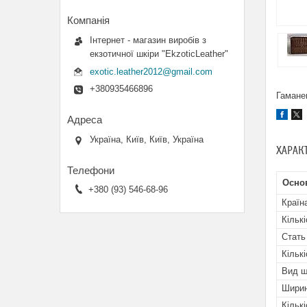
Інтернет - магазин виробів з
екзотичної шкіри "EkzoticLeather"
exotic.leather2012@gmail.com
+380935466896
Гамане
Україна, Київ, Київ, Україна
ХАРАК
Осно
+380 (93) 546-68-96
Країн
Кільк
Стать
Кільк
Вид ш
Шири
Кільк