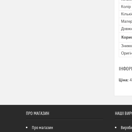
Колір
Кільк
Матер
Довж
Кори
Знижк
Оригі
ІНФОР
Ціна:
4
ПРО МАГАЗИН
НАШІ ВИР
Про магазин
Вироби