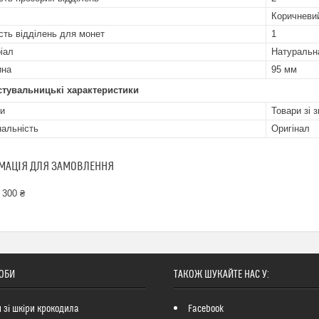
Коричневи
ість відділень для монет
1
іал
Натуральн
ина
95 мм
стувальницькі характеристики
и
Товари зі 
нальність
Оригінал
МАЦІЯ ДЛЯ ЗАМОВЛЕННЯ
 300 ₴
ОБИ
ТАКОЖ ШУКАЙТЕ НАС У:
 зі шкіри крокодила
Facebook