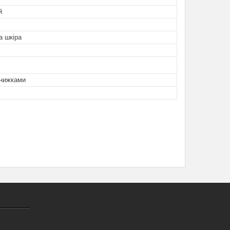
й
а шкіра
знижками