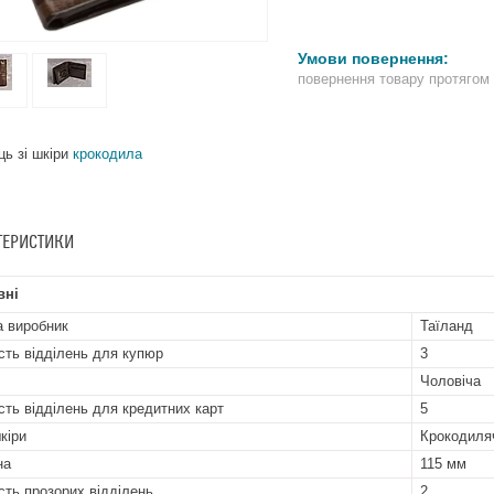
повернення товару протягом
ць зі шкіри
крокодила
ТЕРИСТИКИ
вні
а виробник
Таїланд
ість відділень для купюр
3
Чоловіча
ість відділень для кредитних карт
5
кіри
Крокодиля
на
115 мм
ість прозорих відділень
2