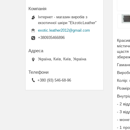
Інтернет - магазин виробів з
екзотичної шкіри "EkzoticLeather"
exotic.leather2012@gmail.com
+380935466896
Красив
містич
щастя 
збереж
Україна, Київ, Київ, Україна
Гамане
Виробн
Колір:
+380 (93) 546-68-96
Розмір
Внутрі
- 2 ві
- 3 від
- моне
- 1 пр