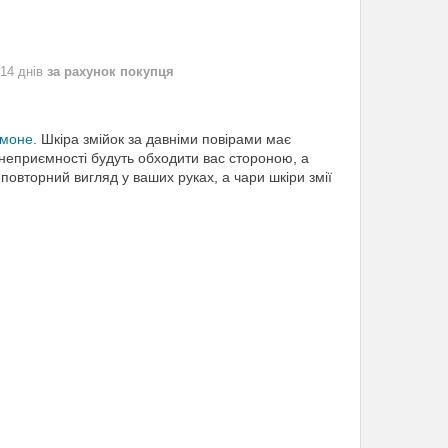
 14 днів
за рахунок покупця
тмоне
. Шкіра змійок за давніми повірами має
і неприємності будуть обходити вас стороною, а
повторний вигляд у ваших руках, а чари шкіри змії