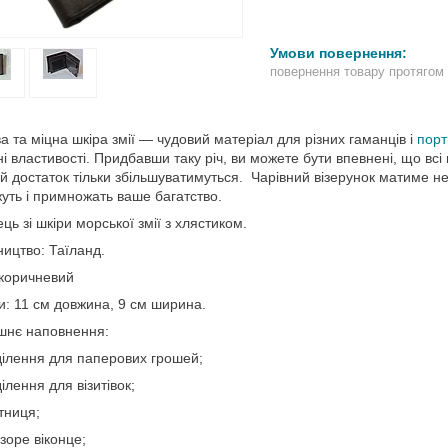
повернення товару протягом
а та міцна шкіра змії — чудовий матеріал для різних гаманців і
пор
ні властивості. Придбавши таку річ, ви можете бути впевнені, що вс
й достаток тільки збільшуватимуться. Чарівний візерунок матиме не
уть і примножать ваше багатство.
ць зі шкіри морської змії з хлястиком.
ицтво: Таїланд.
 коричневий
и: 11 см довжина, 9 см ширина.
шнє наповнення:
дділення для паперових грошей;
ділення для візитівок;
тниця;
озоре віконце;