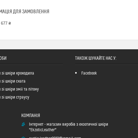
МАЦІЯ ДЛЯ ЗАМОВЛЕННЯ
 677 ₴
ОБИ
ТАКОЖ ШУКАЙТЕ НАС У:
 зі шкіри крокодила
Facebook
 зі шкіри ската
зі шкіри змії та пітону
 зі шкіри страусу
Інтернет - магазин виробів з екзотичної шкіри
"EkzoticLeather"