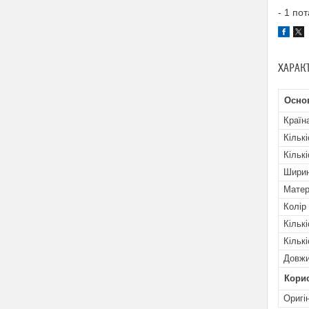
- 1 по
ХАРАК
Осно
Країн
Кільк
Кільк
Шири
Матер
Колір
Кільк
Кільк
Довж
Кори
Оригі