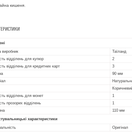
тайна кишеня.
ТЕРИСТИКИ
вні
а виробник
Таїланд
ість відділень для купюр
2
ість відділень для кредитних карт
3
на
90 мм
іал
Натуральн
Коричневи
ість відділень для монет
1
ість прозорих відділень
1
ина
110 мм
стувальницькі характеристики
нальність
Оригінал