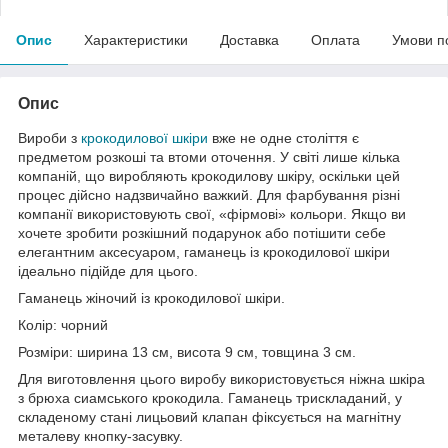
Опис
Характеристики
Доставка
Оплата
Умови п
Опис
Вироби з
крокодилової шкіри
вже не одне століття є
предметом розкоші та втоми оточення. У світі лише кілька
компаній, що виробляють крокодилову шкіру, оскільки цей
процес дійсно надзвичайно важкий. Для фарбування різні
компанії використовують свої, «фірмові» кольори. Якщо ви
хочете зробити розкішний подарунок або потішити себе
елегантним аксесуаром, гаманець із крокодилової шкіри
ідеально підійде для цього.
Гаманець жіночий із крокодилової шкіри.
Колір: чорний
Розміри: ширина 13 см, висота 9 см, товщина 3 см.
Для виготовлення цього виробу використовується ніжна шкіра
з брюха сиамського крокодила. Гаманець трискладаний, у
складеному стані лицьовий клапан фіксується на магнітну
металеву кнопку-засувку.