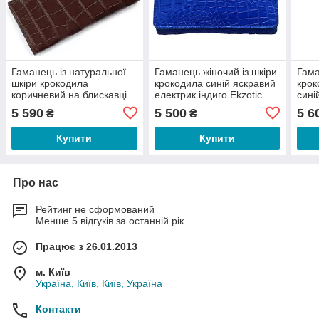
Гаманець із натуральної
Гаманець жіночий із шкіри
Гама
шкіри крокодила
крокодила синій яскравий
крок
коричневий на блискавці
електрик індиго Ekzotic
сині
Leather (cw 106_2)
5 590
5 500
5 6
₴
₴
Купити
Купити
Про нас
Рейтинг не сформований
Менше 5 відгуків за останній рік
Працює з 26.01.2013
м. Київ
Україна, Київ, Київ, Україна
Контакти